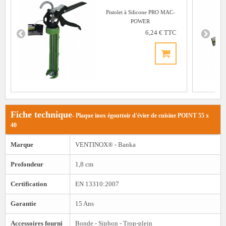
Pistolet à Silicone PRO MAC-
POWER
6,24 € TTC
Fiche technique
- Plaque inox égouttoir d'évier de cuisine POINT 55 x
40
Marque
VENTINOX® - Banka
Profondeur
1,8 cm
Certification
EN 13310:2007
Garantie
15 Ans
Accessoires fourni
Bonde - Siphon - Trop-plein