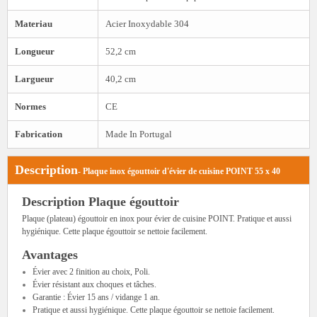
Materiau
Acier Inoxydable 304
Longueur
52,2 cm
Largueur
40,2 cm
Normes
CE
Fabrication
Made In Portugal
Description
- Plaque inox égouttoir d'évier de cuisine POINT 55 x 40
Description Plaque égouttoir
Plaque (plateau) égouttoir en inox pour évier de cuisine POINT. Pratique et aussi
hygiénique. Cette plaque égouttoir se nettoie facilement.
Avantages
Évier avec 2 finition au choix, Poli.
Évier résistant aux choques et tâches.
Garantie : Évier 15 ans / vidange 1 an.
Pratique et aussi hygiénique. Cette plaque égouttoir se nettoie facilement.