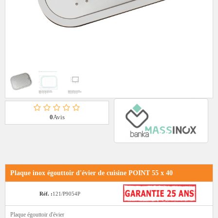
0
Avis
Plaque inox égouttoir d'évier de cuisine POINT 55 x 40
Réf. :
121/P9054P
Plaque égouttoir d'évier