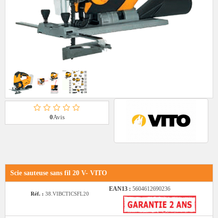
0
Avis
Scie sauteuse sans fil 20 V- VITO
EAN13 :
5604612690236
Réf. :
38.VIBCTICSFL20