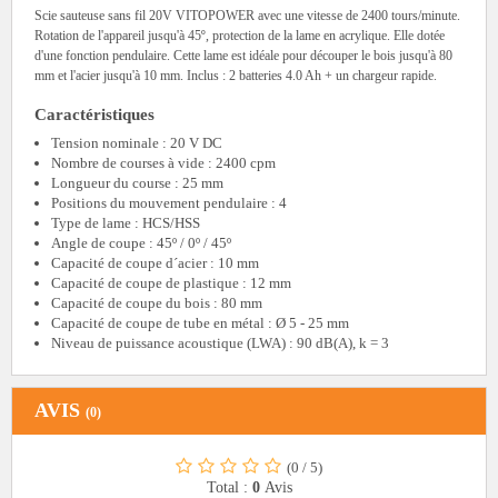
Scie sauteuse sans fil 20V VITOPOWER avec une vitesse de 2400 tours/minute.
Rotation de l'appareil jusqu'à 45º, protection de la lame en acrylique. Elle dotée
d'une fonction pendulaire. Cette lame est idéale pour découper le bois jusqu'à 80
mm et l'acier jusqu'à 10 mm. Inclus : 2 batteries 4.0 Ah + un chargeur rapide.
Caractéristiques
Tension nominale : 20 V DC
Nombre de courses à vide : 2400 cpm
Longueur du course : 25 mm
Positions du mouvement pendulaire : 4
Type de lame : HCS/HSS
Angle de coupe : 45º / 0º / 45º
Capacité de coupe d´acier : 10 mm
Capacité de coupe de plastique : 12 mm
Capacité de coupe du bois : 80 mm
Capacité de coupe de tube en métal : Ø 5 - 25 mm
Niveau de puissance acoustique (LWA) : 90 dB(A), k = 3
AVIS
(0)
(0
/
5)
Total :
0
Avis