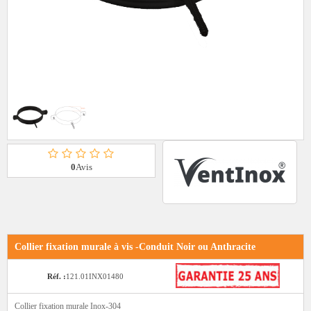
0
Avis
Collier fixation murale à vis -Conduit Noir ou Anthracite
Réf. :
121.01INX01480
Collier fixation murale Inox-304