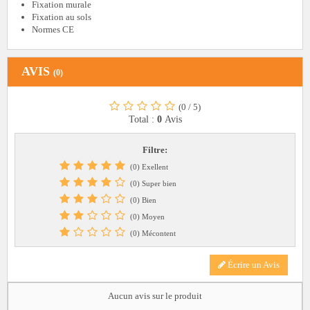
Fixation murale
Fixation au sols
Normes CE
AVIS
(0)
(0
/
5)
Total :
0
Avis
Filtre:
(0) Exellent
(0) Super bien
(0) Bien
(0) Moyen
(0) Mécontent
Écrire un Avis
Aucun avis sur le produit