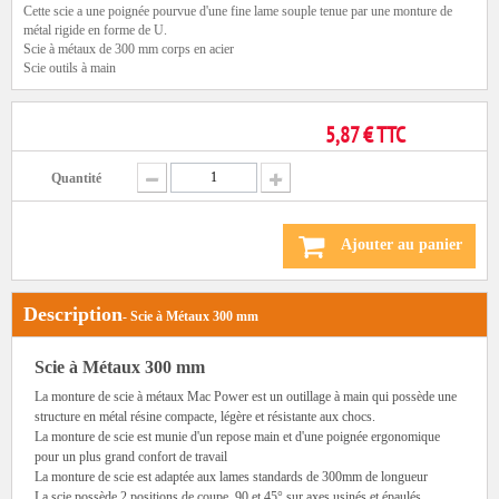
Cette scie a une poignée pourvue d'une fine lame souple tenue par une monture de
métal rigide en forme de U.
Scie à métaux de 300 mm corps en acier
Scie outils à main
5,87 € TTC
Quantité
Ajouter au panier
Description
- Scie à Métaux 300 mm
Scie à Métaux 300 mm
La monture de scie à métaux Mac Power est un outillage à main qui possède une
structure en métal résine compacte, légère et résistante aux chocs.
La monture de scie est munie d'un repose main et d'une poignée ergonomique
pour un plus grand confort de travail
La monture de scie est adaptée aux lames standards de 300mm de longueur
La scie possède 2 positions de coupe, 90 et 45° sur axes usinés et épaulés